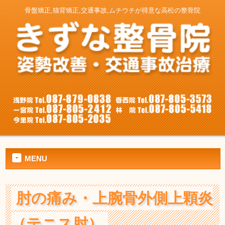
骨盤矯正,猫背矯正,交通事故,ムチウチが得意な高松の整骨院
MENU
肘の痛み・上腕骨外側上顆炎
（テニス肘）