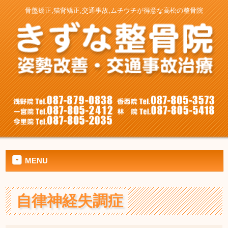
骨盤矯正,猫背矯正,交通事故,ムチウチが得意な高松の整骨院
MENU
自律神経失調症